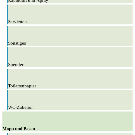
Raumduft und -spray
Servietten
Sonstiges
Spender
Toilettenpapier
WC-Zubehör
Mopp und Besen