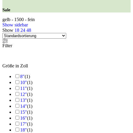
Sale
gelb - 1500 - fein
Show sidebar
Show
18
24
48
Filter
Größe in Zoll
8"
(
1
)
10"
(
1
)
11"
(
1
)
12"
(
1
)
13"
(
1
)
14"
(
1
)
15"
(
1
)
16"
(
1
)
17"
(
1
)
18"
(
1
)