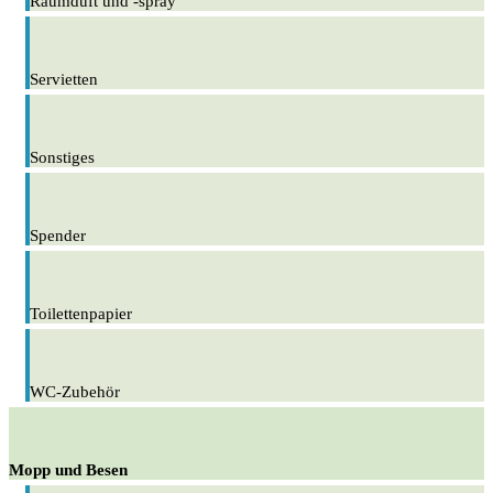
Raumduft und -spray
Servietten
Sonstiges
Spender
Toilettenpapier
WC-Zubehör
Mopp und Besen