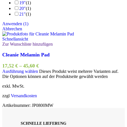
19"
(
1
)
20"
(
1
)
21"
(
1
)
Anwenden
(
1
)
Abbrechen
Schnellansicht
Zur Wunschliste hinzufügen
Cleanie Melamin Pad
17,52
€
–
45,60
€
Ausführung wählen
Dieses Produkt weist mehrere Varianten auf.
Die Optionen können auf der Produktseite gewählt werden
exkl. MwSt.
zzgl
Versandkosten
Artikelnummer:
JP0800MW
SCHNELLE LIEFERUNG