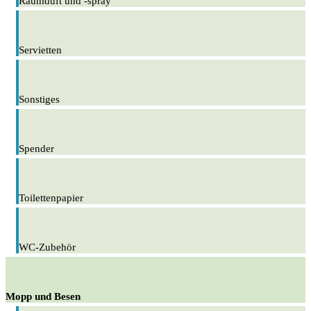
Raumduft und -spray
Servietten
Sonstiges
Spender
Toilettenpapier
WC-Zubehör
Mopp und Besen