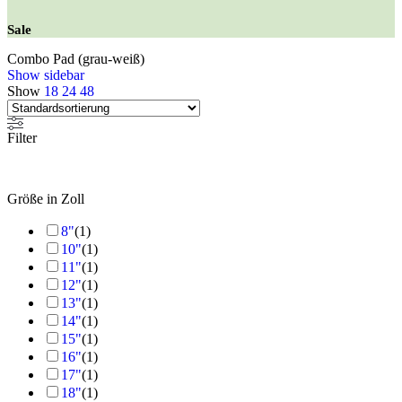
Sale
Combo Pad (grau-weiß)
Show sidebar
Show
18
24
48
Filter
Größe in Zoll
8"
(
1
)
10"
(
1
)
11"
(
1
)
12"
(
1
)
13"
(
1
)
14"
(
1
)
15"
(
1
)
16"
(
1
)
17"
(
1
)
18"
(
1
)