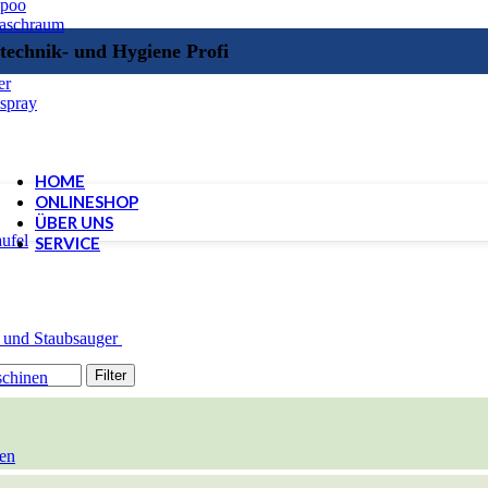
mpoo
Waschraum
technik- und Hygiene Profi
er
spray
HOME
ONLINESHOP
ÜBER UNS
ufel
SERVICE
 und Staubsauger
Filter
schinen
en