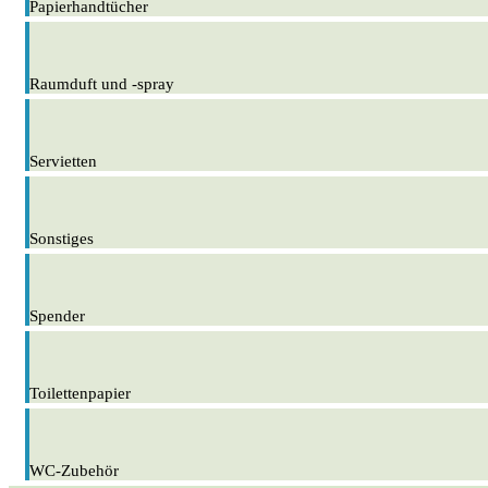
Papierhandtücher
Raumduft und -spray
Servietten
Sonstiges
Spender
Toilettenpapier
WC-Zubehör