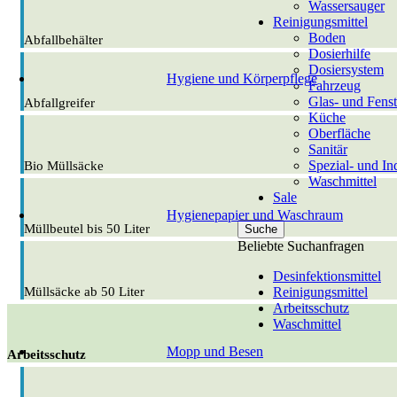
Wassersauger
Reinigungsmittel
Boden
Abfallbehälter
Dosierhilfe
Dosiersystem
Hygiene und Körperpflege
Fahrzeug
Glas- und Fenst
Abfallgreifer
Küche
Oberfläche
Sanitär
Spezial- und Ind
Bio Müllsäcke
Waschmittel
Sale
Hygienepapier und Waschraum
Müllbeutel bis 50 Liter
Suche
Beliebte Suchanfragen
Desinfektionsmittel
Reinigungsmittel
Müllsäcke ab 50 Liter
Arbeitsschutz
Waschmittel
Mopp und Besen
Arbeitsschutz