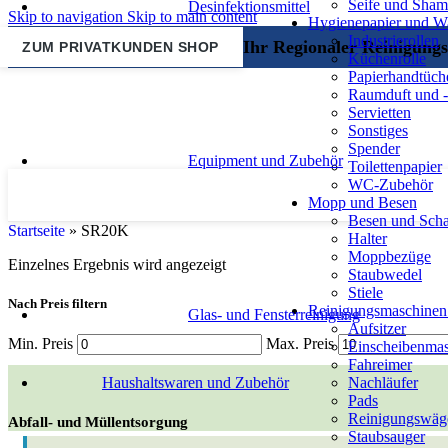
Seife und Sha
Desinfektionsmittel
Skip to navigation
Skip to main content
Hygienepapier und 
Industrierollen
Ihr Regionaler Reinigungs
ZUM PRIVATKUNDEN SHOP
Küchenrolle
Papierhandtüch
Raumduft und -
Servietten
Sonstiges
Spender
Equipment und Zubehör
Toilettenpapier
WC-Zubehör
Mopp und Besen
Besen und Scha
Startseite
»
SR20K
Halter
Moppbezüge
Einzelnes Ergebnis wird angezeigt
Staubwedel
Stiele
Nach Preis filtern
Reinigungsmaschinen
Glas- und Fensterreinigung
Aufsitzer
Min. Preis
Max. Preis
Einscheibenma
Fahreimer
Haushaltswaren und Zubehör
Nachläufer
Pads
Reinigungswäg
Abfall- und Müllentsorgung
Staubsauger