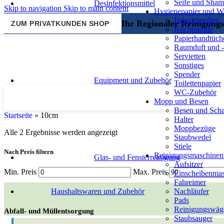
Seife und Sha
Desinfektionsmittel
Skip to navigation
Skip to main content
Hygienepapier und 
Industrierollen
Ihr Regionaler Reinigungs
ZUM PRIVATKUNDEN SHOP
Küchenrolle
Papierhandtüch
Raumduft und -
Servietten
Sonstiges
Spender
Equipment und Zubehör
Toilettenpapier
WC-Zubehör
Mopp und Besen
Besen und Scha
Startseite
»
10cm
Halter
Moppbezüge
Alle 2 Ergebnisse werden angezeigt
Staubwedel
Stiele
Nach Preis filtern
Reinigungsmaschinen
Glas- und Fensterreinigung
Aufsitzer
Min. Preis
Max. Preis
Einscheibenma
Fahreimer
Haushaltswaren und Zubehör
Nachläufer
Pads
Reinigungswäg
Abfall- und Müllentsorgung
Staubsauger