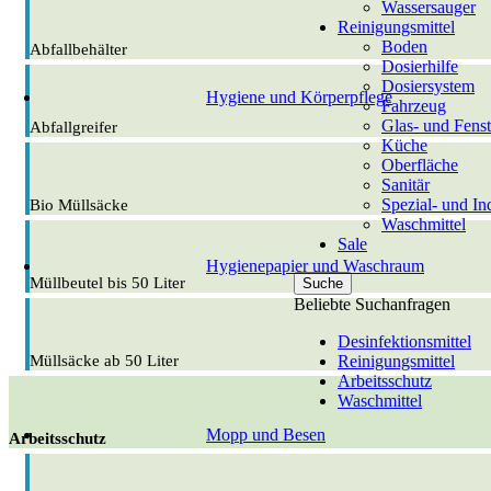
Wassersauger
Reinigungsmittel
Boden
Abfallbehälter
Dosierhilfe
Dosiersystem
Hygiene und Körperpflege
Fahrzeug
Glas- und Fenst
Abfallgreifer
Küche
Oberfläche
Sanitär
Spezial- und Ind
Bio Müllsäcke
Waschmittel
Sale
Hygienepapier und Waschraum
Müllbeutel bis 50 Liter
Suche
Beliebte Suchanfragen
Desinfektionsmittel
Reinigungsmittel
Müllsäcke ab 50 Liter
Arbeitsschutz
Waschmittel
Mopp und Besen
Arbeitsschutz