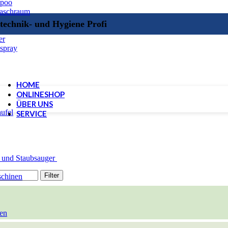
mpoo
Waschraum
technik- und Hygiene Profi
er
spray
HOME
ONLINESHOP
ÜBER UNS
ufel
SERVICE
 und Staubsauger
Filter
schinen
en