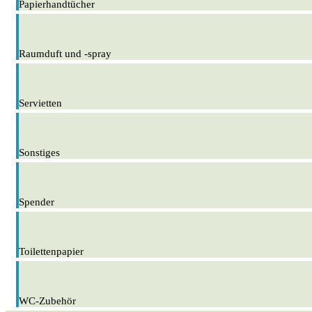
Papierhandtücher
Raumduft und -spray
Servietten
Sonstiges
Spender
Toilettenpapier
WC-Zubehör