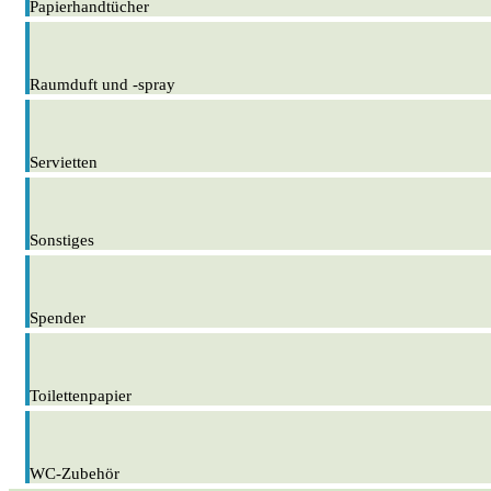
Papierhandtücher
Raumduft und -spray
Servietten
Sonstiges
Spender
Toilettenpapier
WC-Zubehör