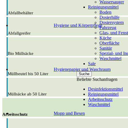
Wassersauger
Reinigungsmittel
Boden
Abfallbehälter
Dosierhilfe
Dosiersystem
Hygiene und Körperpflege
Fahrzeug
Glas- und Fenst
Abfallgreifer
Küche
Oberfläche
Sanitär
Spezial- und Ind
Bio Müllsäcke
Waschmittel
Sale
Hygienepapier und Waschraum
Müllbeutel bis 50 Liter
Suche
Beliebte Suchanfragen
Desinfektionsmittel
Reinigungsmittel
Müllsäcke ab 50 Liter
Arbeitsschutz
Waschmittel
Mopp und Besen
Arbeitsschutz