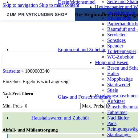
Seife und Sha
Desinfektionsmittel
Skip to navigation
Skip to main content
Hygienepapier und 
Industrierollen
Ihr Regionaler Reinigungs
ZUM PRIVATKUNDEN SHOP
Küchenrolle
Papierhandtüch
Raumduft und -
Servietten
Sonstiges
Spender
Equipment und Zubehör
Toilettenpapier
WC-Zubehör
Mopp und Besen
Besen und Scha
Startseite
»
1000003340
Halter
Moppbezüge
Einzelnes Ergebnis wird angezeigt
Staubwedel
Stiele
Nach Preis filtern
Reinigungsmaschinen
Glas- und Fensterreinigung
Aufsitzer
Min. Preis
Max. Preis
Einscheibenma
Fahreimer
Haushaltswaren und Zubehör
Nachläufer
Pads
Reinigungswäg
Abfall- und Müllentsorgung
Staubsauger