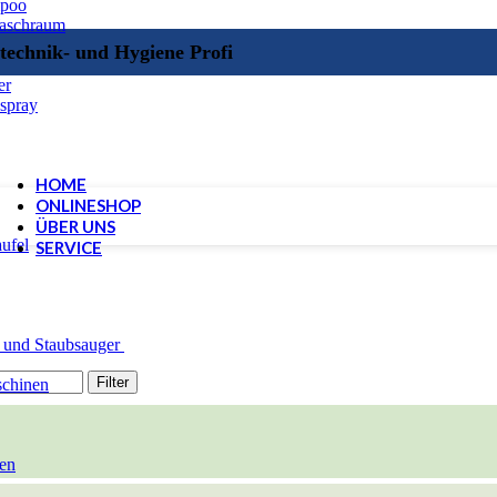
mpoo
Waschraum
technik- und Hygiene Profi
er
spray
HOME
ONLINESHOP
ÜBER UNS
ufel
SERVICE
 und Staubsauger
Filter
schinen
en