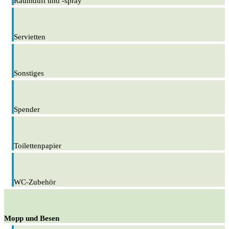
Raumduft und -spray
Servietten
Sonstiges
Spender
Toilettenpapier
WC-Zubehör
Mopp und Besen