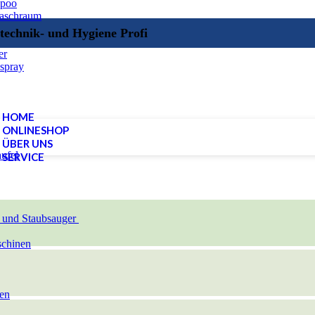
mpoo
Waschraum
technik- und Hygiene Profi
er
spray
HOME
ONLINESHOP
ÜBER UNS
ufel
SERVICE
 und Staubsauger
schinen
en