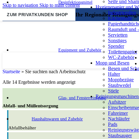
Seife und Sha
Desinfektionsmittel
Skip to navigation
Skip to main content
Hygienepapier und 
Industrierollen
Ihr Regionaler Reinigungs
ZUM PRIVATKUNDEN SHOP
Küchenrolle
Papierhandtüch
Raumduft und -
Servietten
Sonstiges
Spender
Equipment und Zubehör
Toilettenpapier
WC-Zubehör
Mopp und Besen
Besen und Scha
Startseite
»
Sie suchten nach Arbeitsschutz
Halter
Moppbezüge
Alle 14 Ergebnisse werden angezeigt
Staubwedel
Stiele
Reinigungsmaschinen
Glas- und Fensterreinigung
Aufsitzer
Abfall- und Müllentsorgung
Einscheibenma
Fahreimer
Nachläufer
Haushaltswaren und Zubehör
Pads
Abfallbehälter
Reinigungswäg
Staubsauger