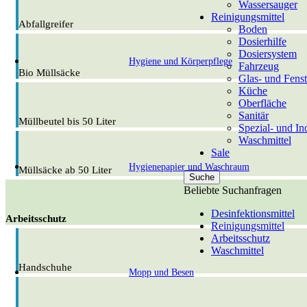
Wassersauger
Reinigungsmittel
Abfallgreifer
Boden
Dosierhilfe
Dosiersystem
Hygiene und Körperpflege
Fahrzeug
Bio Müllsäcke
Glas- und Fenst
Küche
Oberfläche
Sanitär
Müllbeutel bis 50 Liter
Spezial- und Ind
Waschmittel
Sale
Hygienepapier und Waschraum
Müllsäcke ab 50 Liter
Suche
Beliebte Suchanfragen
Desinfektionsmittel
Arbeitsschutz
Reinigungsmittel
Arbeitsschutz
Waschmittel
Handschuhe
Mopp und Besen